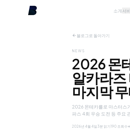
소개
서
블로그로 돌아가기
NEWS
2026 
알카라즈 
마지막 
2026 몬테카를로 마스터스가
파스 4회 우승 도전 등 주요
2026년 4월 4일
3분 읽기
190
조회수