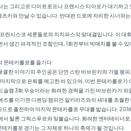
강에서는 그리고르 디미트로프나 프랜시스 티아포가 대기하고 
츠카와 만날 수 있습니다. 반대편 드로에 자리한 시너와는
은 프란시스코 세룬돌로와 치치파스의 맞대결입니다. 이 대회
면서 생긴 파격적인 조합인데, 1회전부터 빅매치를 볼 수 
막 몬테카를로를 즐기다
뭉클한 이야기의 주인공은 단연 스탄 바브린카와 가엘 몽피
 마지막으로 은퇴를 예고한 바 있으며, 이번 몬테카를로가
랜드슬램 3회 우승이라는 화려한 경력을 가진 바브린카가 와
에즈를 이기면 디펜딩 챔피언 알카라즈와의 세대를 초월한
드로 출전하여 마지막 몬테카를로 무대를 밟습니다. 201
에서 탈론 그릭스푸르와 맞붙습니다. 화려한 엔터테이너로서
몬테카를로 경기는 그 자체로 하나의 축제가 될 것입니다.