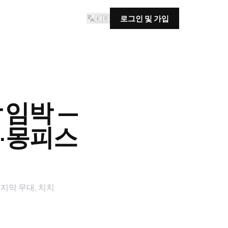
🇰🇷
로그인 및 가입
 임박 —
·몽피스
지막 무대, 치치