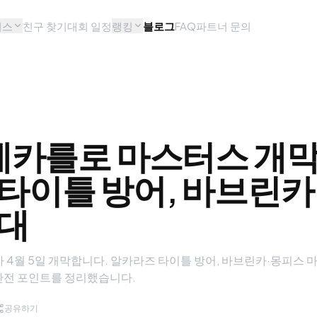
비스
친구 찾기
대회 일정
랭킹
블로그
FAQ
파트너 문의
몬테카를로 마스터스 개막
타이틀 방어, 바브린카
무대
 4월 5일 개막합니다. 알카라즈 타이틀 방어, 바브린카·몽피스 마
 관전 포인트를 정리했습니다.
공유하기