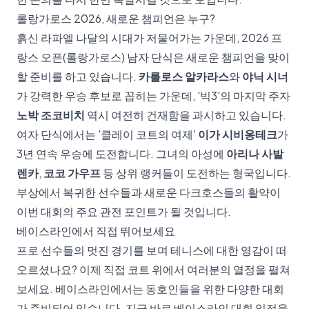
롤랑가로스 2026, 새로운 챔피언은 누구?
흙신 라파엘 나달의 시대가 저물어가는 가운데, 2026 프
랑스 오픈(롤랑가로스) 남자 단식은 새로운 챔피언을 맞이
할 준비를 하고 있습니다.
카를로스 알카라스
와
야닉 시너
가 강력한 우승 후보로 꼽히는 가운데, '빅3'의 마지막 주자
노박 조코비치
역시 여전히 건재함을 과시하고 있습니다.
여자 단식에서는 '클레이 코트의 여제'
이가 시비옹테크
가
3년 연속 우승에 도전합니다. 그녀의 아성에
아리나 사발
렌카
,
코코 가우프
등 상위 랭커들이 도전하는 형국입니다.
부상에서 복귀한 선수들과 새로운 다크호스들의 활약이
이번 대회의 주요 관전 포인트가 될 것입니다.
베이스라인에서 직접 뛰어보세요
프로 선수들의 멋진 경기를 보며 테니스에 대한 영감이 떠
오르셨나요? 이제 직접 코트 위에서 여러분의 열정을 펼쳐
보세요. 베이스라인에서는 동호인들을 위한 다양한 대회
가 준비되어 있습니다. 지금 바로
베이스라인 대회 일정
을