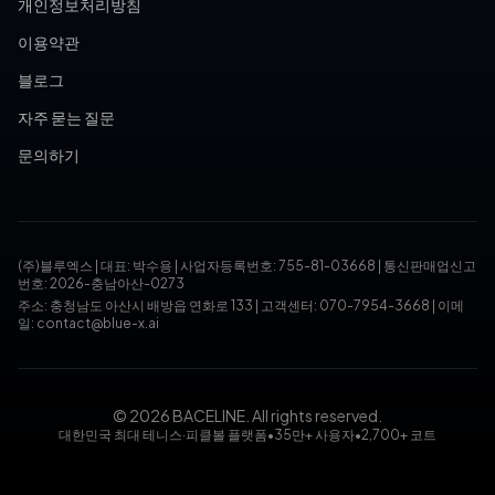
개인정보처리방침
이용약관
블로그
자주 묻는 질문
문의하기
(주)블루엑스
|
대표: 박수용
|
사업자등록번호: 755-81-03668
|
통신판매업신고
번호: 2026-충남아산-0273
주소: 충청남도 아산시 배방읍 연화로 133
|
고객센터: 070-7954-3668
|
이메
일: contact@blue-x.ai
© 2026 BACELINE. All rights reserved.
대한민국 최대 테니스·피클볼 플랫폼
•
35만+ 사용자
•
2,700+ 코트
테니스장 예약, 피클볼 코트 예약, 테니스 대회, 테니스 토너먼트,