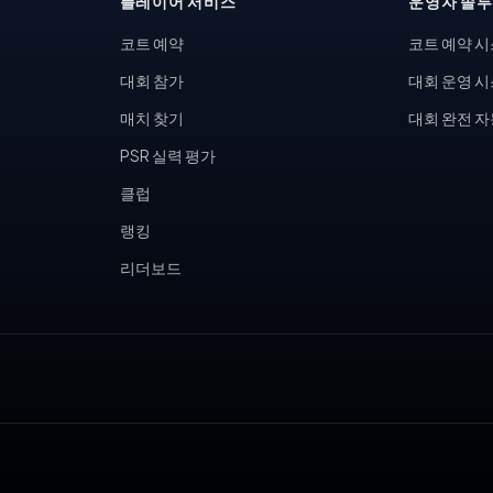
플레이어 서비스
운영자 솔
코트 예약
코트 예약 
대회 참가
대회 운영 
매치 찾기
대회 완전 
PSR 실력 평가
클럽
랭킹
리더보드
, 피클볼 토너먼트, 테니스 동호회, 피클볼 커뮤니티, 테니스장 운영,