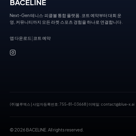
BACELINE
Next-Gen 테니스·피클볼 통합 플랫폼. 코트 예약부터 대회 운
영, 커뮤니티까지 모든 라켓 스포츠 경험을 하나로 연결합니다.
앱 다운로드
|
코트 예약
(주)블루엑스
|
사업자등록번호: 755-81-03668
|
이메일: contact@blue-x.ai
© 2026 BACELINE. All rights reserved.
테니스장 예약, 피클볼 코트 예약, 테니스 대회, 테니스 토너먼트