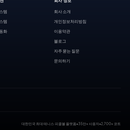
루션
회사 정보
시스템
회사 소개
시스템
개인정보처리방침
자동화
이용약관
블로그
자주 묻는 질문
문의하기
대한민국 최대 테니스·피클볼 플랫폼
•
35만+ 사용자
•
2,700+ 코트
 대회 운영 시스템, 코트 예약 시스템, 무인 테니스장, KDK 대진표