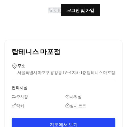
🇰🇷
로그인 및 가입
탑테니스 마포점
주소
서울특별시 마포구 용강동 19-4 지하 1층 탑테니스 마포점
편의시설
주차장
샤워실
락커
실내 코트
지도에서 보기