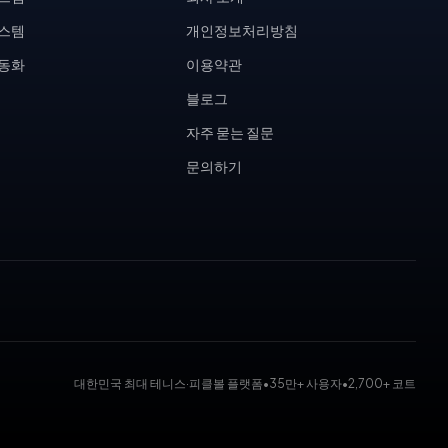
시스템
개인정보처리방침
자동화
이용약관
블로그
자주 묻는 질문
문의하기
대한민국 최대 테니스·피클볼 플랫폼
•
35만+ 사용자
•
2,700+ 코트
 대회 운영 시스템, 코트 예약 시스템, 무인 테니스장, KDK 대진표