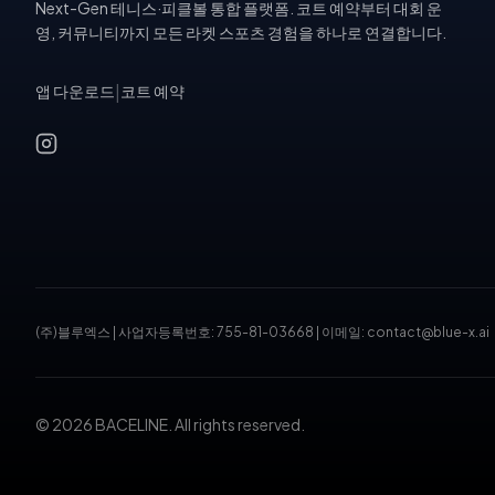
Next-Gen 테니스·피클볼 통합 플랫폼. 코트 예약부터 대회 운
영, 커뮤니티까지 모든 라켓 스포츠 경험을 하나로 연결합니다.
앱 다운로드
|
코트 예약
(주)블루엑스
|
사업자등록번호: 755-81-03668
|
이메일: contact@blue-x.ai
© 2026 BACELINE. All rights reserved.
테니스장 예약, 피클볼 코트 예약, 테니스 대회, 테니스 토너먼트