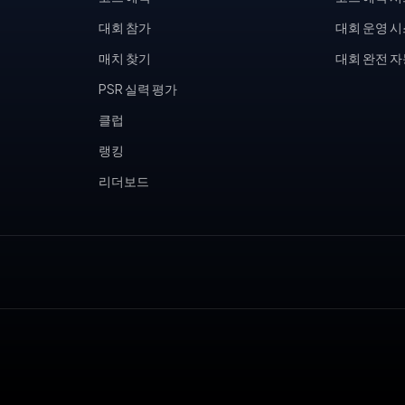
대회 참가
대회 운영 
매치 찾기
대회 완전 
PSR 실력 평가
클럽
랭킹
리더보드
, 피클볼 토너먼트, 테니스 동호회, 피클볼 커뮤니티, 테니스장 운영,