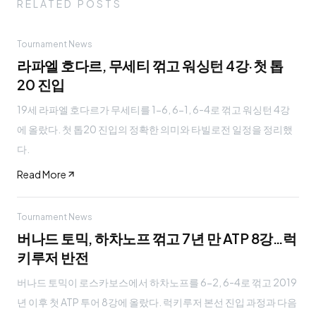
RELATED POSTS
Tournament News
라파엘 호다르, 무세티 꺾고 워싱턴 4강·첫 톱
20 진입
19세 라파엘 호다르가 무세티를 1-6, 6-1, 6-4로 꺾고 워싱턴 4강
에 올랐다. 첫 톱20 진입의 정확한 의미와 타빌로전 일정을 정리했
다.
Read More
Tournament News
버나드 토믹, 하차노프 꺾고 7년 만 ATP 8강…럭
키루저 반전
버나드 토믹이 로스카보스에서 하차노프를 6-2, 6-4로 꺾고 2019
년 이후 첫 ATP 투어 8강에 올랐다. 럭키루저 본선 진입 과정과 다음