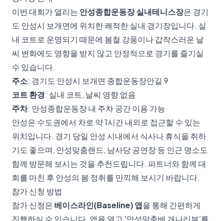
이번 대회가 열리는
안성종합운동장 실내테니스장
은 경기
도 안성시 보개면에 위치한 쾌적한 실내 경기장입니다. 실
내 코트로 운영되기 때문에 봄철 강풍이나 갑작스러운 날
씨 변화에도 영향을 받지 않고 안정적으로 경기를 즐기실
수 있습니다.
주소
: 경기도 안성시 보개면 종합운동장안길 9
코트 환경
: 실내 코트, 날씨 영향 없음
주차
: 안성종합운동장 내 주차 공간 이용 가능
안성은 수도권에서 차로 약 1시간 내외로 접근할 수 있는
위치입니다. 경기 당일 안성 시내에서 식사나 휴식을 취하
기도 좋으며, 안성맞춤랜드, 남사당 공연장 등 인근 명소도
함께 방문해 보시는 것을 추천드립니다. 파트너와 함께 대
회를 마친 후 안성의 봄 정취를 만끽해 보시기 바랍니다.
참가 신청 방법
참가 신청은
베이스라인(Baseline) 앱
을 통해 간편하게
진행하실 수 있습니다. 앱을 열고 '안성맞춤배 개나리부'를