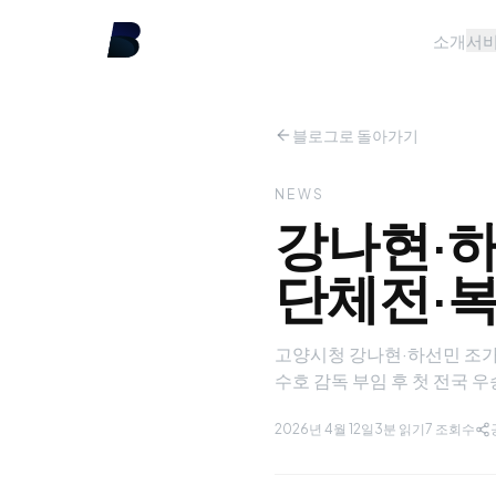
소개
서
블로그로 돌아가기
NEWS
강나현·하
단체전·복
고양시청 강나현·하선민 조가
수호 감독 부임 후 첫 전국 
2026년 4월 12일
3분 읽기
7
조회수