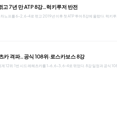
고 7년 만 ATP 8강…럭키루저 반전
를 6-2, 6-4로 꺾고 2019년 이후 첫 ATP 투어 8강에 올랐다. 럭키
헤츠카 격파…공식 108위·로스카보스 8강
12위·1번 시드 레헤츠카를 1-6, 6-3, 6-4로 꺾었다. 8강 일정과 공식 1