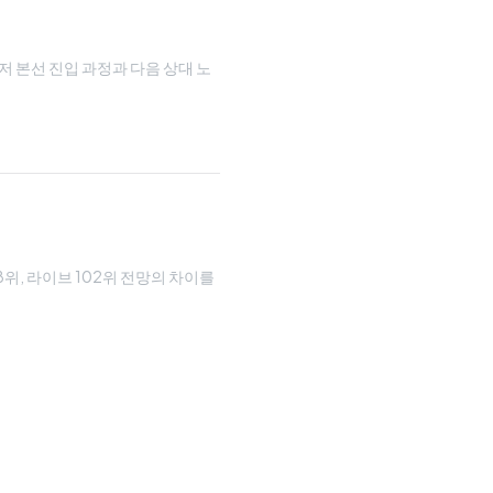
루저 본선 진입 과정과 다음 상대 노
08위, 라이브 102위 전망의 차이를