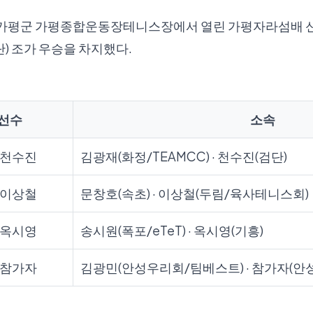
경기도 가평군 가평종합운동장테니스장에서 열린 가평자라섬배 
단) 조가 우승을 차지했다.
선수
소속
· 천수진
김광재(화정/TEAMCC) · 천수진(검단)
· 이상철
문창호(속초) · 이상철(두림/육사테니스회)
· 옥시영
송시원(폭포/eTeT) · 옥시영(기흥)
· 참가자
김광민(안성우리회/팀베스트) · 참가자(안