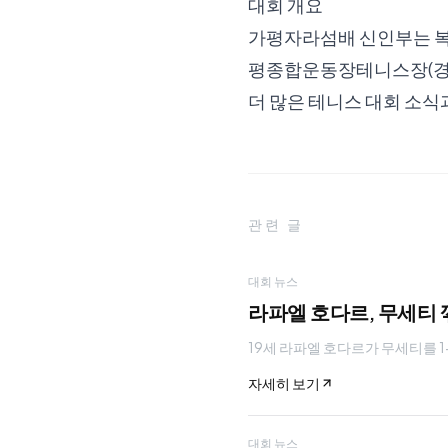
대회 개요
가평자라섬배 신인부는 복식
평종합운동장테니스장(경기
더 많은 테니스 대회 소식
관련 글
대회 뉴스
라파엘 호다르, 무세티 
19세 라파엘 호다르가 무세티를 1-
자세히 보기
대회 뉴스