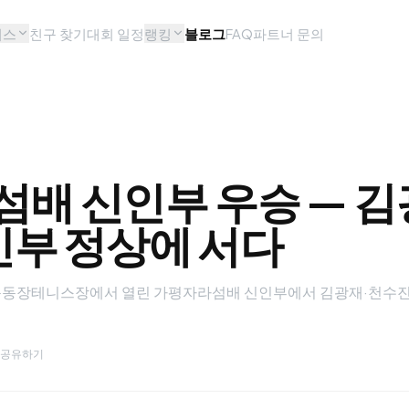
비스
친구 찾기
대회 일정
랭킹
블로그
FAQ
파트너 문의
배 신인부 우승 — 김
신인부 정상에 서다
종합운동장테니스장에서 열린 가평자라섬배 신인부에서 김광재·천수진
공유하기