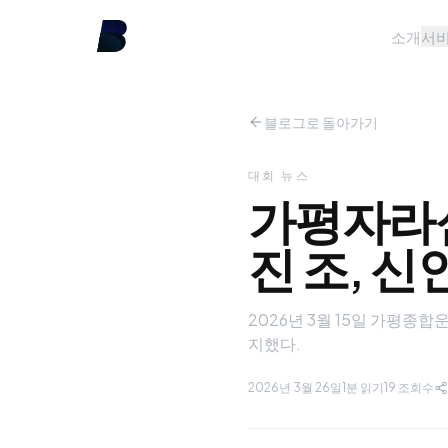
소개
서
블로그로 돌아가기
대회 뉴스
가평자라섬
진 조, 
2026년 3월 15일 가평
지했다.
2026년 3월 26일
1분 읽기
19
조회수