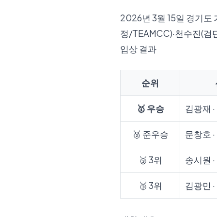
2026년 3월 15일 
정/TEAMCC)·천수진(검
입상 결과
순위
🥇 우승
김광재 
🥈 준우승
문창호 
🥉 3위
송시원 
🥉 3위
김광민 