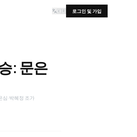
🇰🇷
로그인 및 가입
승: 문은
문은심·박혜정 조가