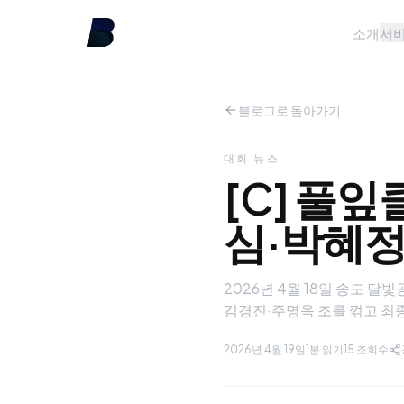
소개
서
블로그로 돌아가기
대회 뉴스
[C] 풀
심·박혜
2026년 4월 18일 송도 
김경진·주명옥 조를 꺾고 최
2026년 4월 19일
1분 읽기
15
조회수