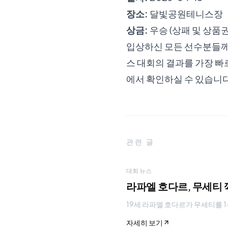
장소:
달빛공원테니스장
상금:
우승 (상패 및 상품권
입상하신 모든 선수분들께
스 대회의 결과를 가장 
에서 확인하실 수 있습니다
관련 글
대회 뉴스
라파엘 호다르, 무세티 
19세 라파엘 호다르가 무세티를 1-
자세히 보기