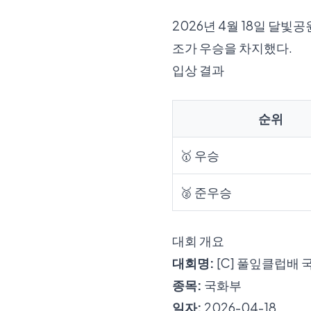
2026년 4월 18일 달
조가 우승을 차지했다.
입상 결과
순위
🥇 우승
🥈 준우승
대회 개요
대회명:
[C] 풀잎클럽배 
종목:
국화부
일자:
2026-04-18