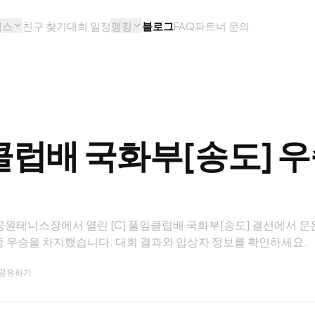
비스
친구 찾기
대회 일정
랭킹
블로그
FAQ
파트너 문의
잎클럽배 국화부[송도] 우
정
달빛공원테니스장에서 열린 [C] 풀잎클럽배 국화부[송도] 결선에서 
종 우승을 차지했습니다. 대회 결과와 입상자 정보를 확인하세요.
공유하기