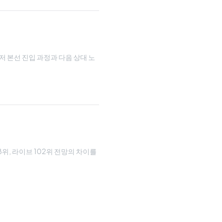
루저 본선 진입 과정과 다음 상대 노
08위, 라이브 102위 전망의 차이를