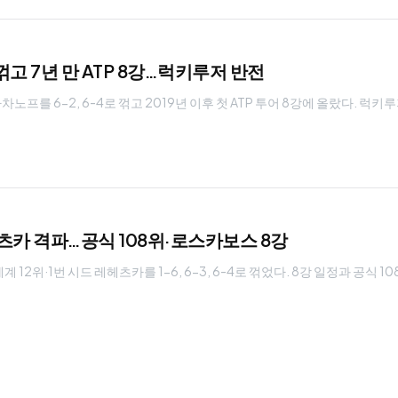
고 7년 만 ATP 8강…럭키루저 반전
를 6-2, 6-4로 꺾고 2019년 이후 첫 ATP 투어 8강에 올랐다. 럭키
헤츠카 격파…공식 108위·로스카보스 8강
12위·1번 시드 레헤츠카를 1-6, 6-3, 6-4로 꺾었다. 8강 일정과 공식 1