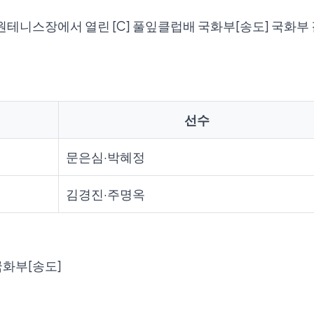
빛공원테니스장에서 열린 [C] 풀잎클럽배 국화부[송도] 국화
선수
문은심·박혜정
김경진·주명옥
국화부[송도]