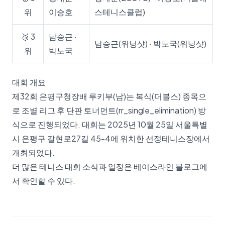
위
이승호
스테니스클럽)
🥉 3
남승근 ·
남승근(위닝샷) · 박노국(위닝샷)
위
박노국
대회 개요
제32회 은평구청장배 루키부(남)는 복식(더블스) 종목으
로 조별 리그 후 단판 토너먼트(rr_single_elimination) 방
식으로 진행되었다. 대회는 2025년 10월 25일 서울특별
시 은평구 갈현로27길 45-4에 위치한 선정테니스장에서
개최되었다.
더 많은 테니스 대회 소식과 일정은
베이스라인 블로그
에
서 확인할 수 있다.