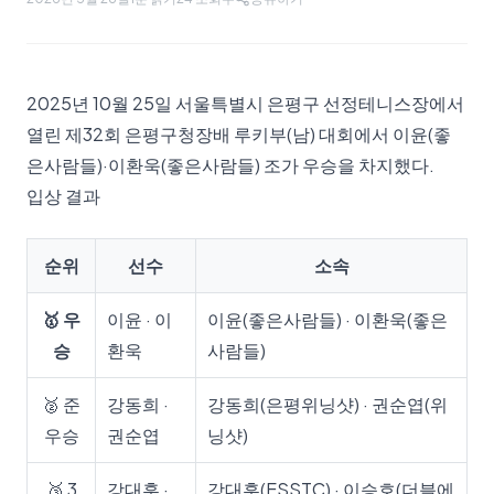
2025년 10월 25일 서울특별시 은평구 선정테니스장에서
열린 제32회 은평구청장배 루키부(남) 대회에서 이윤(좋
은사람들)·이환욱(좋은사람들) 조가 우승을 차지했다.
입상 결과
순위
선수
소속
🥇 우
이윤 · 이
이윤(좋은사람들) · 이환욱(좋은
승
환욱
사람들)
🥈 준
강동희 ·
강동희(은평위닝샷) · 권순엽(위
우승
권순엽
닝샷)
🥉 3
강대훈 ·
강대훈(ESSTC) · 이승호(더블에