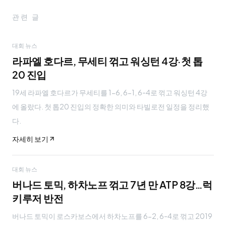
관련 글
대회 뉴스
라파엘 호다르, 무세티 꺾고 워싱턴 4강·첫 톱
20 진입
19세 라파엘 호다르가 무세티를 1-6, 6-1, 6-4로 꺾고 워싱턴 4강
에 올랐다. 첫 톱20 진입의 정확한 의미와 타빌로전 일정을 정리했
다.
자세히 보기
대회 뉴스
버나드 토믹, 하차노프 꺾고 7년 만 ATP 8강…럭
키루저 반전
버나드 토믹이 로스카보스에서 하차노프를 6-2, 6-4로 꺾고 2019