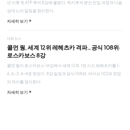
년 이후 첫 ATP 투어 8강에 올랐다. 럭키루저 본선 진입 과정과 다음
상대 노리 일정을 정리한다.
자세히 보기
대회 뉴스
콜먼 웡, 세계 12위 레헤츠카 격파…공식 108위·
로스카보스 8강
콜먼 웡이 로스카보스 16강에서 세계 12위·1번 시드 레헤츠카를 1-
6, 6-3, 6-4로 꺾었다. 8강 일정과 공식 108위, 라이브 102위 전망
의 차이를 정리한다.
자세히 보기