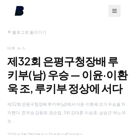
블로그로 돌아가기
대회 뉴스
제32회 은평구청장배 루
키부(남) 우승 — 이윤·이환
욱 조, 루키부 정상에 서다
제32회 은평구청장배 루키부(남)에서 이윤·이환욱 조가 우승을 차
지했다. 준우승 강동희·권순엽, 3위 강대훈·이승호, 남승근·박노국
조.
2026년 3월 28일
1분 읽기
24
조회수
공유하기