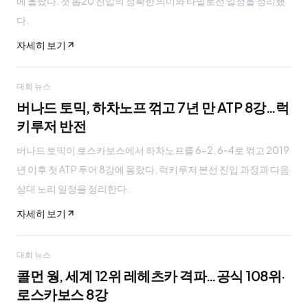
에 올랐다. 첫 톱20 진입의 정확한 의미와 타빌로전 일정을 정리했
다.
자세히 보기
대회 뉴스
버나드 토믹, 하차노프 꺾고 7년 만 ATP 8강…럭
키루저 반전
버나드 토믹이 로스카보스에서 하차노프를 6-2, 6-4로 꺾고 2019
년 이후 첫 ATP 투어 8강에 올랐다. 럭키루저 본선 진입 과정과 다음
상대 노리 일정을 정리한다.
자세히 보기
대회 뉴스
콜먼 웡, 세계 12위 레헤츠카 격파…공식 108위·
로스카보스 8강