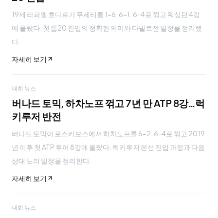
19세 라파엘 호다르가 무세티를 1-6, 6-1, 6-4로 꺾고 워싱턴 4강
에 올랐다. 첫 톱20 진입의 정확한 의미와 타빌로전 일정을 정리했
다.
자세히 보기
대회 뉴스
버나드 토믹, 하차노프 꺾고 7년 만 ATP 8강…럭
키루저 반전
버나드 토믹이 로스카보스에서 하차노프를 6-2, 6-4로 꺾고 2019
년 이후 첫 ATP 투어 8강에 올랐다. 럭키루저 본선 진입 과정과 다음
상대 노리 일정을 정리한다.
자세히 보기
대회 뉴스