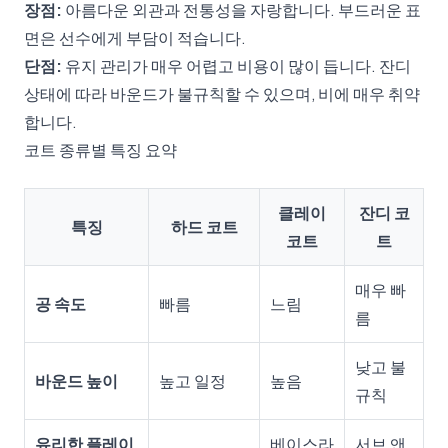
장점:
아름다운 외관과 전통성을 자랑합니다. 부드러운 표
면은 선수에게 부담이 적습니다.
단점:
유지 관리가 매우 어렵고 비용이 많이 듭니다. 잔디
상태에 따라 바운드가 불규칙할 수 있으며, 비에 매우 취약
합니다.
코트 종류별 특징 요약
클레이
잔디 코
특징
하드 코트
코트
트
매우 빠
공 속도
빠름
느림
름
낮고 불
바운드 높이
높고 일정
높음
규칙
유리한 플레이
베이스라
서브 앤