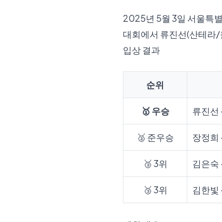
2025년 5월 3일 서
대회에서 류진선(산테라/
입상 결과
순위
🥇 우승
류진선 
🥈 준우승
장정희 
🥉 3위
김은숙 
🥉 3위
김한빛 