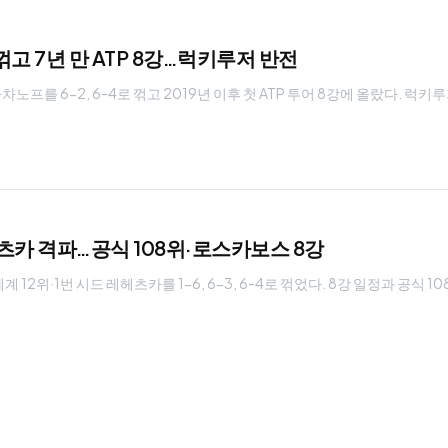
고 7년 만 ATP 8강…럭키루저 반전
를 6-2, 6-4로 꺾고 2019년 이후 첫 ATP 투어 8강에 올랐다. 럭키
헤츠카 격파…공식 108위·로스카보스 8강
12위·1번 시드 레헤츠카를 1-6, 6-3, 6-4로 꺾었다. 8강 일정과 공식 1