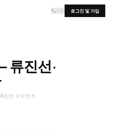
🇰🇷
로그인 및 가입
 류진선·
다
 류진선·오수연 조