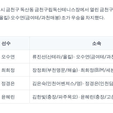
울특별시 금천구 독산동 금천구립독산테니스장에서 열린 금천
올킬)·오수연(금여테/과천매봉) 조가 우승을 차지했다.
선수
소속
· 오수연
류진선(산테라/올킬) · 오수연(금여테/과
· 최희정
장정희(부천명문/해솔) · 최희정(BJM/세
· 정경은
김은숙(인천어벤져스/영) · 정경은(인천담
· 윤혜린
김한빛(충장/파주목요) · 윤혜린(충장/고