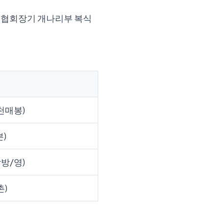
구협회장기 개나리부 복식
천매봉)
븐)
방/영)
촌)