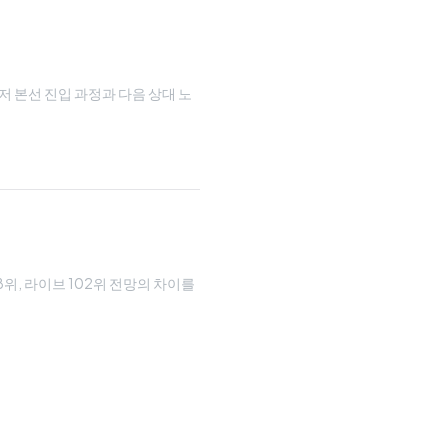
루저 본선 진입 과정과 다음 상대 노
08위, 라이브 102위 전망의 차이를