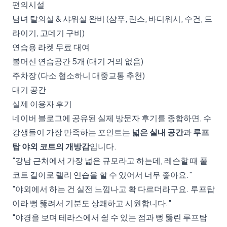
편의시설
남녀 탈의실 & 샤워실 완비 (샴푸, 린스, 바디워시, 수건, 드
라이기, 고데기 구비)
연습용 라켓 무료 대여
볼머신 연습공간 5개 (대기 거의 없음)
주차장 (다소 협소하니 대중교통 추천)
대기 공간
실제 이용자 후기
네이버 블로그에 공유된 실제 방문자 후기를 종합하면, 수
강생들이 가장 만족하는 포인트는
넓은 실내 공간
과
루프
탑 야외 코트의 개방감
입니다.
"강남 근처에서 가장 넓은 규모라고 하는데, 레슨할 때 풀
코트 길이로 랠리 연습을 할 수 있어서 너무 좋아요."
"야외에서 하는 건 실전 느낌나고 확 다르더라구요. 루프탑
이라 뻥 뚫려서 기분도 상쾌하고 시원합니다."
"야경을 보며 테라스에서 쉴 수 있는 점과 뻥 뚫린 루프탑