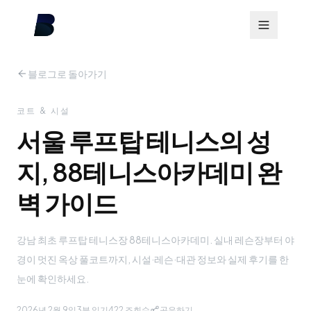
블로그로 돌아가기
코트 & 시설
서울 루프탑 테니스의 성
지, 88테니스아카데미 완
벽 가이드
강남 최초 루프탑 테니스장 88테니스아카데미. 실내 레슨장부터 야
경이 멋진 옥상 풀코트까지, 시설·레슨·대관 정보와 실제 후기를 한
눈에 확인하세요.
2026년 2월 9일
3분 읽기
422
조회수
공유하기