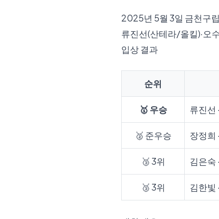
2025년 5월 3일 금
류진선(산테라/올킬)·오수
입상 결과
순위
🥇 우승
류진선 
🥈 준우승
장정희 
🥉 3위
김은숙 
🥉 3위
김한빛 