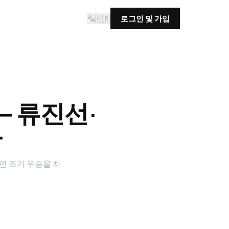
🇰🇷
로그인 및 가입
 류진선·
다
연 조가 우승을 차