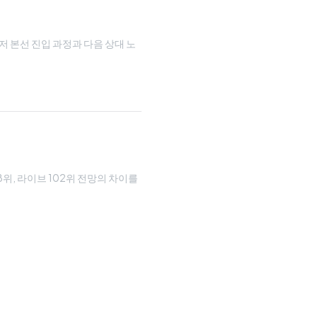
루저 본선 진입 과정과 다음 상대 노
08위, 라이브 102위 전망의 차이를