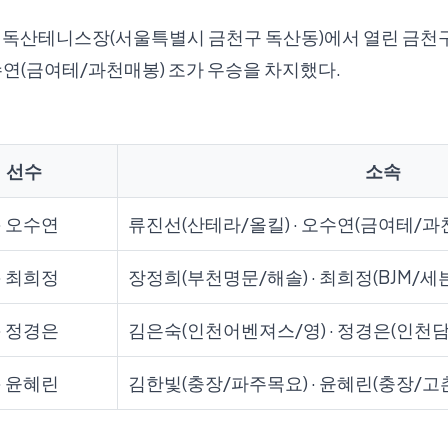
천구립독산테니스장(서울특별시 금천구 독산동)에서 열린 금
연(금여테/과천매봉) 조가 우승을 차지했다.
선수
소속
· 오수연
류진선(산테라/올킬) · 오수연(금여테/과
· 최희정
장정희(부천명문/해솔) · 최희정(BJM/세
· 정경은
김은숙(인천어벤져스/영) · 정경은(인천담
· 윤혜린
김한빛(충장/파주목요) · 윤혜린(충장/고