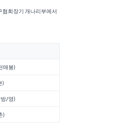
천구협회장기 개나리부에서
천매봉)
븐)
방/영)
촌)