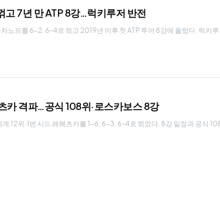
고 7년 만 ATP 8강…럭키루저 반전
를 6-2, 6-4로 꺾고 2019년 이후 첫 ATP 투어 8강에 올랐다. 럭키
헤츠카 격파…공식 108위·로스카보스 8강
12위·1번 시드 레헤츠카를 1-6, 6-3, 6-4로 꺾었다. 8강 일정과 공식 1