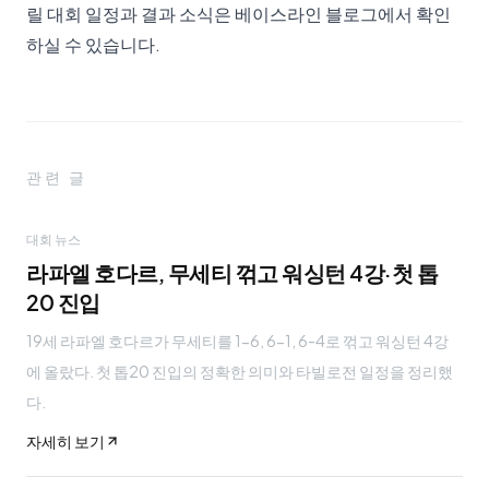
릴 대회 일정과 결과 소식은
베이스라인 블로그
에서 확인
하실 수 있습니다.
관련 글
대회 뉴스
라파엘 호다르, 무세티 꺾고 워싱턴 4강·첫 톱
20 진입
19세 라파엘 호다르가 무세티를 1-6, 6-1, 6-4로 꺾고 워싱턴 4강
에 올랐다. 첫 톱20 진입의 정확한 의미와 타빌로전 일정을 정리했
다.
자세히 보기