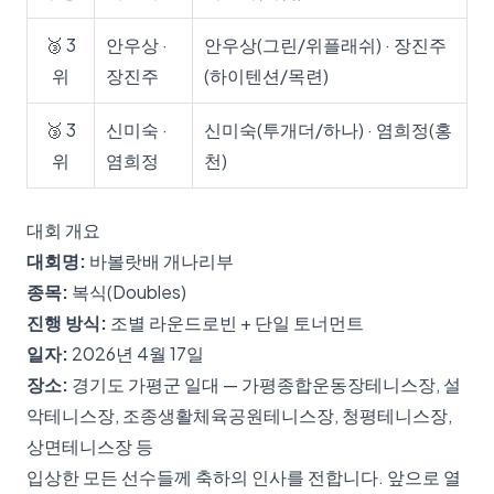
🥉 3
안우상 ·
안우상(그린/위플래쉬) · 장진주
위
장진주
(하이텐션/목련)
🥉 3
신미숙 ·
신미숙(투개더/하나) · 염희정(홍
위
염희정
천)
대회 개요
대회명:
바볼랏배 개나리부
종목:
복식(Doubles)
진행 방식:
조별 라운드로빈 + 단일 토너먼트
일자:
2026년 4월 17일
장소:
경기도 가평군 일대 — 가평종합운동장테니스장, 설
악테니스장, 조종생활체육공원테니스장, 청평테니스장,
상면테니스장 등
입상한 모든 선수들께 축하의 인사를 전합니다. 앞으로 열