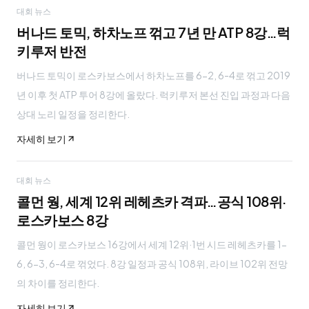
대회 뉴스
버나드 토믹, 하차노프 꺾고 7년 만 ATP 8강…럭
키루저 반전
버나드 토믹이 로스카보스에서 하차노프를 6-2, 6-4로 꺾고 2019
년 이후 첫 ATP 투어 8강에 올랐다. 럭키루저 본선 진입 과정과 다음
상대 노리 일정을 정리한다.
자세히 보기
대회 뉴스
콜먼 웡, 세계 12위 레헤츠카 격파…공식 108위·
로스카보스 8강
콜먼 웡이 로스카보스 16강에서 세계 12위·1번 시드 레헤츠카를 1-
6, 6-3, 6-4로 꺾었다. 8강 일정과 공식 108위, 라이브 102위 전망
의 차이를 정리한다.
자세히 보기