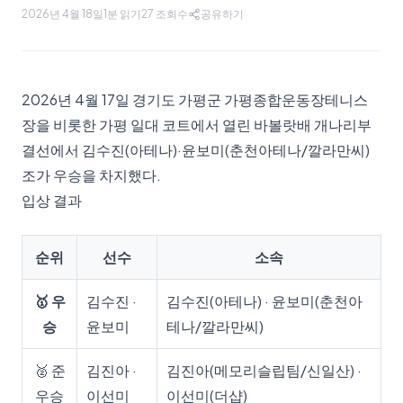
2026년 4월 18일
1분 읽기
27
조회수
공유하기
2026년 4월 17일 경기도 가평군 가평종합운동장테니스
장을 비롯한 가평 일대 코트에서 열린 바볼랏배 개나리부
결선에서 김수진(아테나)·윤보미(춘천아테나/깔라만씨)
조가 우승을 차지했다.
입상 결과
순위
선수
소속
🥇 우
김수진 ·
김수진(아테나) · 윤보미(춘천아
승
윤보미
테나/깔라만씨)
🥈 준
김진아 ·
김진아(메모리슬립팀/신일산) ·
우승
이선미
이선미(더샵)