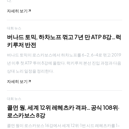
다.
자세히 보기
대회 뉴스
버나드 토믹, 하차노프 꺾고 7년 만 ATP 8강…럭
키루저 반전
버나드 토믹이 로스카보스에서 하차노프를 6-2, 6-4로 꺾고 2019
년 이후 첫 ATP 투어 8강에 올랐다. 럭키루저 본선 진입 과정과 다음
상대 노리 일정을 정리한다.
자세히 보기
대회 뉴스
콜먼 웡, 세계 12위 레헤츠카 격파…공식 108위·
로스카보스 8강
콜먼 웡이 로스카보스 16강에서 세계 12위·1번 시드 레헤츠카를 1-