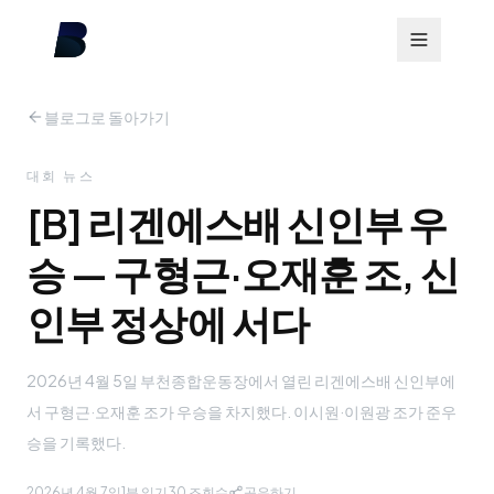
블로그로 돌아가기
대회 뉴스
[B] 리겐에스배 신인부 우
승 — 구형근·오재훈 조, 신
인부 정상에 서다
2026년 4월 5일 부천종합운동장에서 열린 리겐에스배 신인부에
서 구형근·오재훈 조가 우승을 차지했다. 이시원·이원광 조가 준우
승을 기록했다.
2026년 4월 7일
1분 읽기
30
조회수
공유하기