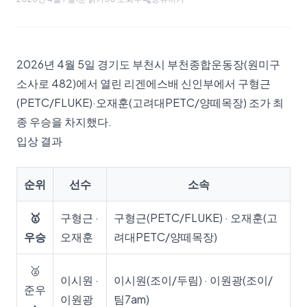
2026년 4월 5일 경기도 부천시 부천종합운동장(원미구
소사로 482)에서 열린 리겐에스배 신인부에서 구형근
(PETC/FLUKE)·오재훈(고려대PETC/양떼목장) 조가 최
종 우승을 차지했다.
입상 결과
순위
선수
소속
🥇
구형근 ·
구형근(PETC/FLUKE) · 오재훈(고
우승
오재훈
려대PETC/양떼목장)
🥈
이시원 ·
이시원(조이/두림) · 이원광(조이/
준우
이원광
팀7am)