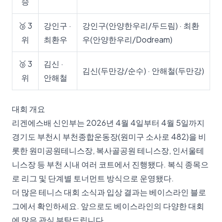
승
🥉 3
강인구 ·
강인구(안양한우리/두드림) · 최환
위
최환우
우(안양한우리/Dodream)
🥉 3
김신 ·
김신(두만강/순수) · 안해철(두만강)
위
안해철
대회 개요
리겐에스배 신인부는 2026년 4월 4일부터 4월 5일까지
경기도 부천시 부천종합운동장(원미구 소사로 482)을 비
롯한 원미공원테니스장, 복사골공원 테니스장, 인서울테
니스장 등 부천 시내 여러 코트에서 진행됐다. 복식 종목으
로 리그 및 단계별 토너먼트 방식으로 운영됐다.
더 많은 테니스 대회 소식과 입상 결과는
베이스라인 블로
그
에서 확인하세요. 앞으로도 베이스라인의 다양한 대회
에 많은 관심 부탁드립니다.