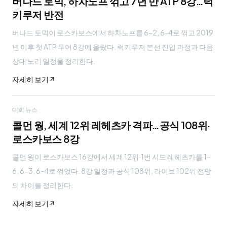
버나드 토믹, 하차노프 꺾고 7년 만 ATP 8강…럭
키루저 반전
버나드 토믹이 로스카보스에서 하차노프를 6-2, 6-4로 꺾고 2019
년 이후 첫 ATP 투어 8강에 올랐다. 럭키루저 본선 진입 과정과 다음
상대 노리 일정을 정리한다.
자세히 보기
대회 뉴스
콜먼 웡, 세계 12위 레헤츠카 격파…공식 108위·
로스카보스 8강
콜먼 웡이 로스카보스 16강에서 세계 12위·1번 시드 레헤츠카를 1-
6, 6-3, 6-4로 꺾었다. 8강 일정과 공식 108위, 라이브 102위 전망
의 차이를 정리한다.
자세히 보기