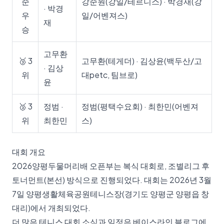
준
강준원(강일/테르니스) · 박경재(강
· 박경
우
일/어벤져스)
재
승
고무환
🥉 3
고무환(테게더) · 김상윤(백두산/고
· 김상
위
대petc, 팀브로)
윤
🥉 3
정범 ·
정범(평택수요회) · 최한민(어벤져
위
최한민
스)
대회 개요
2026양평두물머리배 오픈부는 복식 대회로, 조별리그 후
토너먼트(본선) 방식으로 진행되었다. 대회는 2026년 3월
7일 양평생활체육공원테니스장(경기도 양평군 양평읍 창
대리)에서 개최되었다.
더 많은 테니스 대회 소식과 일정은
베이스라인 블로그
에