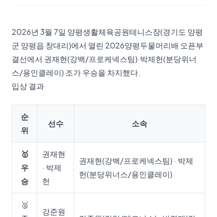
2026년 3월 7일 양평생활체육공원테니스장(경기도 양평
군 양평읍 창대리)에서 열린 2026양평두물머리배 오픈부
결선에서 권재현(강백/프로케넥스팀)·박제헌(분당위너
스/용인클레이) 조가 우승을 차지했다.
입상 결과
순
선수
소속
위
🥇
권재현
권재현(강백/프로케넥스팀) · 박제
우
· 박제
헌(분당위너스/용인클레이)
승
헌
🥈
강준원