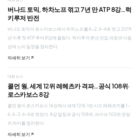
버나드 토믹, 하차노프 꺾고 7년 만 ATP 8강…럭
키루저 반전
버나드 토믹이 로스카보스에서 하차노프를 6-2, 6-4로 꺾고 2019
년 이후 첫 ATP 투어 8강에 올랐다. 럭키루저 본선 진입 과정과 다음
상대 노리 일정을 정리한다.
자세히 보기
대회 뉴스
콜먼 웡, 세계 12위 레헤츠카 격파…공식 108위·
로스카보스 8강
콜먼 웡이 로스카보스 16강에서 세계 12위·1번 시드 레헤츠카를 1-
6, 6-3, 6-4로 꺾었다. 8강 일정과 공식 108위, 라이브 102위 전망
의 차이를 정리한다.
자세히 보기