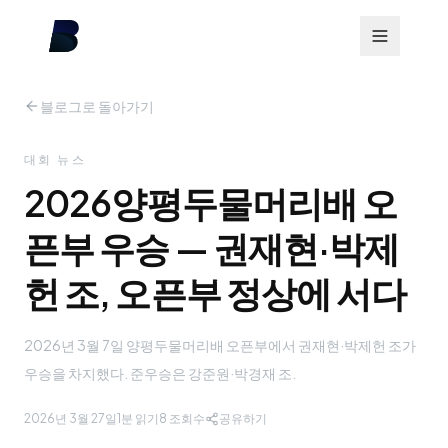
블로그로 돌아가기
대회 뉴스
2026양평두물머리배 오
픈부 우승 — 권재현·박제
헌 조, 오픈부 정상에 서다
2026년 3월 7일 양평두물머리배 오픈부에서 권재현·박제헌 조가
우승을 차지했다. 준우승은 강준원·박경재 조.
2026년 3월 27일
1분 읽기
8
조회수
공유하기