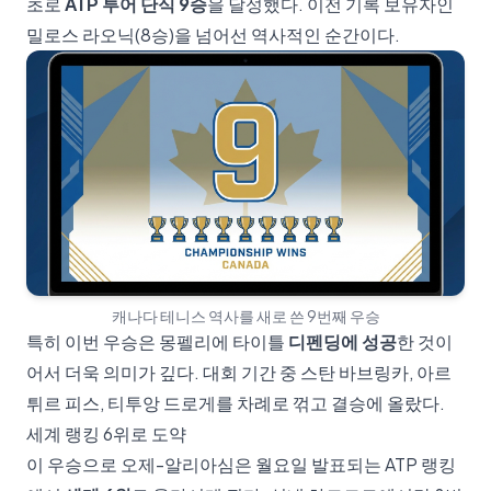
초로
ATP 투어 단식 9승
을 달성했다. 이전 기록 보유자인
밀로스 라오닉(8승)을 넘어선 역사적인 순간이다.
캐나다 테니스 역사를 새로 쓴 9번째 우승
특히 이번 우승은 몽펠리에 타이틀
디펜딩에 성공
한 것이
어서 더욱 의미가 깊다. 대회 기간 중 스탄 바브링카, 아르
튀르 피스, 티투앙 드로게를 차례로 꺾고 결승에 올랐다.
세계 랭킹 6위로 도약
이 우승으로 오제-알리아심은 월요일 발표되는 ATP 랭킹