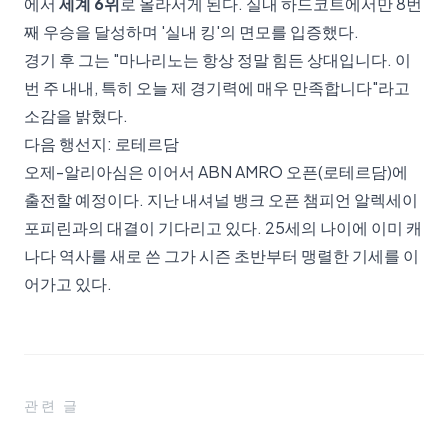
에서
세계 6위
로 올라서게 된다. 실내 하드코트에서만 8번
째 우승을 달성하며 '실내 킹'의 면모를 입증했다.
경기 후 그는 "마나리노는 항상 정말 힘든 상대입니다. 이
번 주 내내, 특히 오늘 제 경기력에 매우 만족합니다"라고
소감을 밝혔다.
다음 행선지: 로테르담
오제-알리아심은 이어서 ABN AMRO 오픈(로테르담)에
출전할 예정이다. 지난 내셔널 뱅크 오픈 챔피언 알렉세이
포피린과의 대결이 기다리고 있다. 25세의 나이에 이미 캐
나다 역사를 새로 쓴 그가 시즌 초반부터 맹렬한 기세를 이
어가고 있다.
관련 글