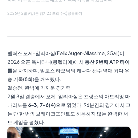
2026년 2월 9일
1분 읽기
23
조회수
공유하기
펠릭스 오제-알리아심(Felix Auger-Aliassime, 25세)이
2026 오픈 옥시타니(몽펠리에)에서
통산 9번째 ATP 타이
틀
을 차지하며, 밀로스 라오닉의 캐나다 선수 역대 최다 우
승 기록(8회)을 깨뜨렸다.
결승전: 완벽에 가까운 경기력
2월 8일 결승에서 오제-알리아심은 프랑스의 아드리앙 마
나리노를
6-3, 7-6(4)
으로 꺾었다. 96분간의 경기에서 그
는 단 한 번의 브레이크포인트도 허용하지 않는 완벽한 서
브 게임을 펼쳤다.