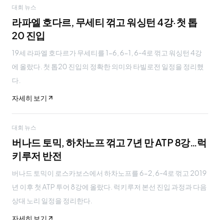
대회 뉴스
라파엘 호다르, 무세티 꺾고 워싱턴 4강·첫 톱
20 진입
19세 라파엘 호다르가 무세티를 1-6, 6-1, 6-4로 꺾고 워싱턴 4강
에 올랐다. 첫 톱20 진입의 정확한 의미와 타빌로전 일정을 정리했
다.
자세히 보기
대회 뉴스
버나드 토믹, 하차노프 꺾고 7년 만 ATP 8강…럭
키루저 반전
버나드 토믹이 로스카보스에서 하차노프를 6-2, 6-4로 꺾고 2019
년 이후 첫 ATP 투어 8강에 올랐다. 럭키루저 본선 진입 과정과 다음
상대 노리 일정을 정리한다.
자세히 보기