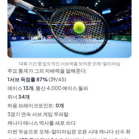
대회 기간 중 압도적인 서브력을 보여준 오제-알리아심
주요 통계가 그의 지배력을 말해준다:
1서브 득점률 87%
(39/45)
에이스
13개
, 통산 4,000 에이스 돌파
위너
34개
허용 브레이크포인트:
0개
3경기 연속 서브 게임 무피탈
캐나다 테니스 역사를 새로 쓰다
이번 우승으로 오제-알리아심은 오픈 시대 캐나다 선수 최