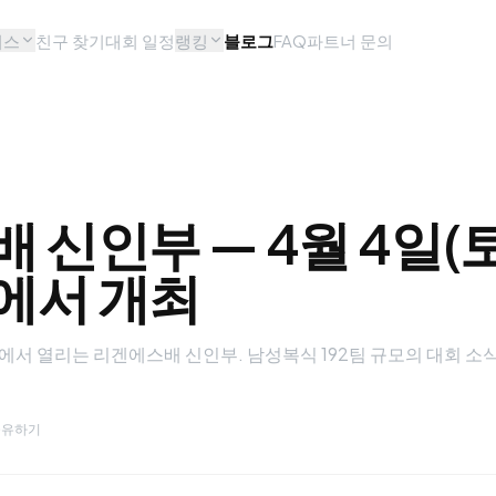
비스
친구 찾기
대회 일정
랭킹
블로그
FAQ
파트너 문의
 신인부 — 4월 4일(
에서 개최
에서 열리는 리겐에스배 신인부. 남성복식 192팀 규모의 대회 소
공유하기