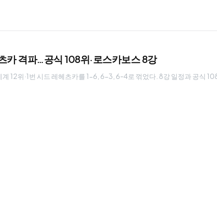
헤츠카 격파…공식 108위·로스카보스 8강
12위·1번 시드 레헤츠카를 1-6, 6-3, 6-4로 꺾었다. 8강 일정과 공식 1