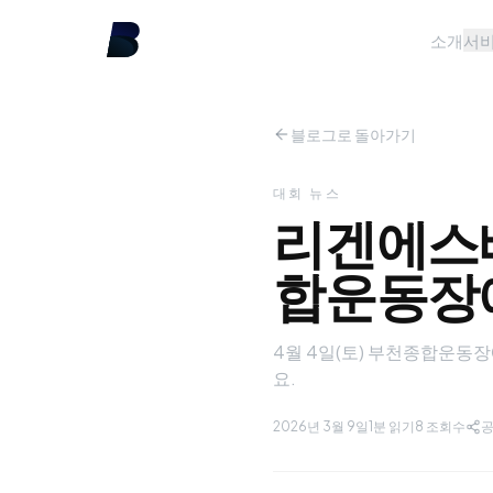
소개
서
블로그로 돌아가기
대회 뉴스
리겐에스배
합운동장
4월 4일(토) 부천종합운동장
요.
2026년 3월 9일
1분 읽기
8
조회수