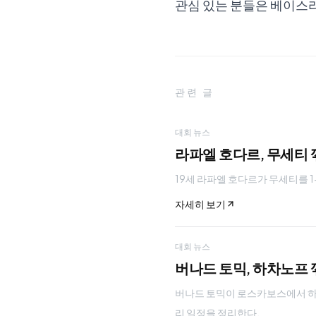
관심 있는 분들은 베이스
관련 글
대회 뉴스
라파엘 호다르, 무세티 
19세 라파엘 호다르가 무세티를 1-
자세히 보기
대회 뉴스
버나드 토믹, 하차노프 꺾
버나드 토믹이 로스카보스에서 하차노프
리 일정을 정리한다.