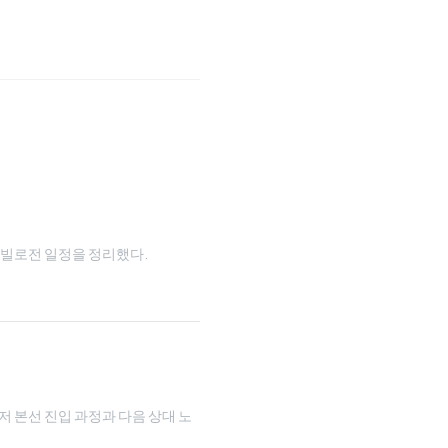
와 타빌로전 일정을 정리했다.
루저 본선 진입 과정과 다음 상대 노