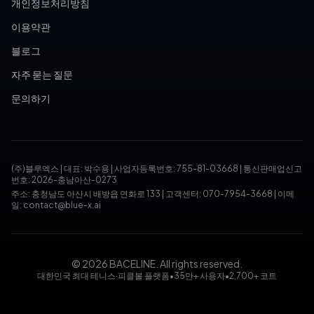
개인정보처리방침
이용약관
블로그
자주 묻는 질문
문의하기
(주)블루엑스
|
대표: 박수용
|
사업자등록번호: 755-81-03668
|
통신판매업신고
번호: 2026-충남아산-0273
주소: 충청남도 아산시 배방읍 연화로 133
|
고객센터: 070-7954-3668
|
이메
일: contact@blue-x.ai
© 2026 BACELINE. All rights reserved.
대한민국 최대 테니스·피클볼 플랫폼
•
35만+ 사용자
•
2,700+ 코트
테니스장 예약, 피클볼 코트 예약, 테니스 대회, 테니스 토너먼트,