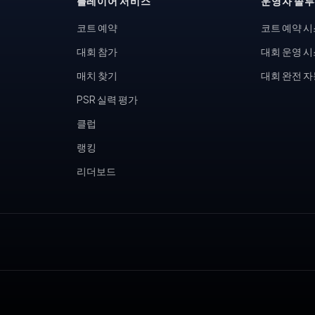
플레이어 서비스
운영자 솔
코트 예약
코트 예약 
대회 참가
대회 운영 
매치 찾기
대회 완전 
PSR 실력 평가
클럽
랭킹
리더보드
, 피클볼 토너먼트, 테니스 동호회, 피클볼 커뮤니티, 테니스장 운영,