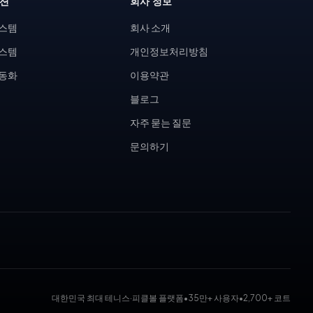
루션
회사 정보
시스템
회사 소개
시스템
개인정보처리방침
자동화
이용약관
블로그
자주 묻는 질문
문의하기
대한민국 최대 테니스·피클볼 플랫폼
•
35만+ 사용자
•
2,700+ 코트
 대회 운영 시스템, 코트 예약 시스템, 무인 테니스장, KDK 대진표