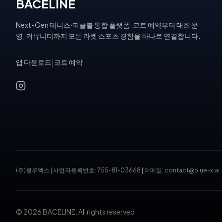
BACELINE
Next-Gen 테니스·피클볼 통합 플랫폼. 코트 예약부터 대회 운
영, 커뮤니티까지 모든 라켓 스포츠 경험을 하나로 연결합니다.
앱 다운로드
|
코트 예약
(주)블루엑스
|
사업자등록번호: 755-81-03668
|
이메일: contact@blue-x.ai
© 2026 BACELINE. All rights reserved.
테니스장 예약, 피클볼 코트 예약, 테니스 대회, 테니스 토너먼트