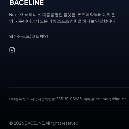
BACELINE
Next-Gen 테니스·피클볼 통합 플랫폼. 코트 예약부터 대회 운
영, 커뮤니티까지 모든 라켓 스포츠 경험을 하나로 연결합니다.
앱 다운로드
|
코트 예약
(주)블루엑스
|
사업자등록번호: 755-81-03668
|
이메일: contact@blue-x.ai
© 2026 BACELINE. All rights reserved.
테니스장 예약, 피클볼 코트 예약, 테니스 대회, 테니스 토너먼트