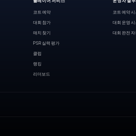
플레이어 서비스
운영자 솔
코트 예약
코트 예약 
대회 참가
대회 운영 
매치 찾기
대회 완전 
PSR 실력 평가
클럽
랭킹
리더보드
, 피클볼 토너먼트, 테니스 동호회, 피클볼 커뮤니티, 테니스장 운영,