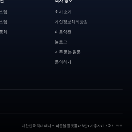
루션
회사 정보
시스템
회사 소개
시스템
개인정보처리방침
자동화
이용약관
블로그
자주 묻는 질문
문의하기
대한민국 최대 테니스·피클볼 플랫폼
•
35만+ 사용자
•
2,700+ 코트
 대회 운영 시스템, 코트 예약 시스템, 무인 테니스장, KDK 대진표