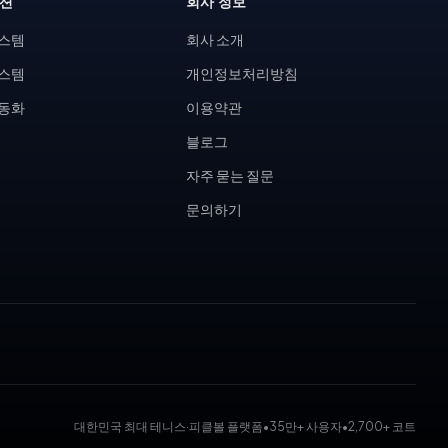
루션
회사 정보
시스템
회사 소개
시스템
개인정보처리방침
자동화
이용약관
블로그
자주 묻는 질문
문의하기
대한민국 최대 테니스·피클볼 플랫폼
•
35만+ 사용자
•
2,700+ 코트
 대회 운영 시스템, 코트 예약 시스템, 무인 테니스장, KDK 대진표