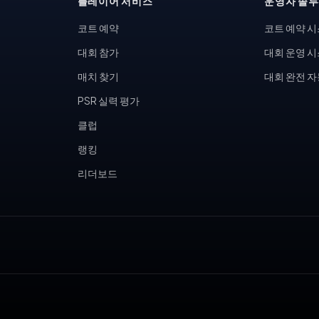
플레이어 서비스
운영자 솔
코트 예약
코트 예약 
대회 참가
대회 운영 
매치 찾기
대회 완전 
PSR 실력 평가
클럽
랭킹
리더보드
, 피클볼 토너먼트, 테니스 동호회, 피클볼 커뮤니티, 테니스장 운영,