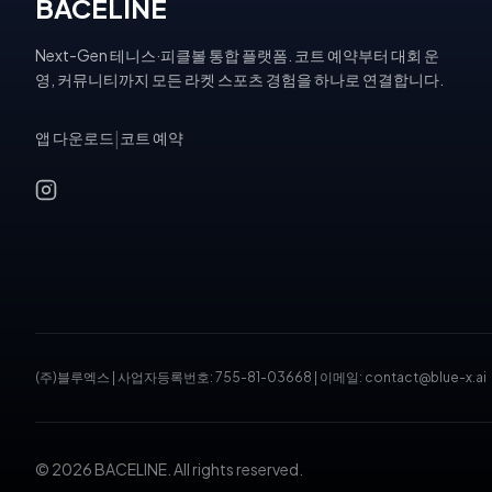
BACELINE
Next-Gen 테니스·피클볼 통합 플랫폼. 코트 예약부터 대회 운
영, 커뮤니티까지 모든 라켓 스포츠 경험을 하나로 연결합니다.
앱 다운로드
|
코트 예약
(주)블루엑스
|
사업자등록번호: 755-81-03668
|
이메일: contact@blue-x.ai
© 2026 BACELINE. All rights reserved.
테니스장 예약, 피클볼 코트 예약, 테니스 대회, 테니스 토너먼트