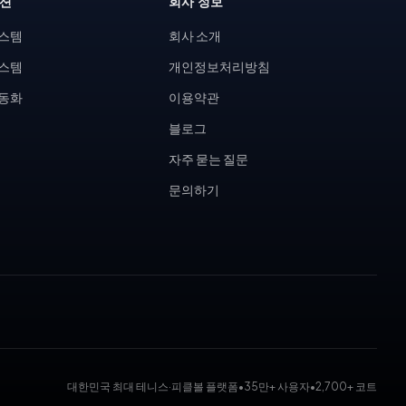
루션
회사 정보
시스템
회사 소개
시스템
개인정보처리방침
자동화
이용약관
블로그
자주 묻는 질문
문의하기
대한민국 최대 테니스·피클볼 플랫폼
•
35만+ 사용자
•
2,700+ 코트
 대회 운영 시스템, 코트 예약 시스템, 무인 테니스장, KDK 대진표