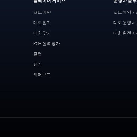
플레이어 서비스
운영자 솔
코트 예약
코트 예약 
대회 참가
대회 운영 
매치 찾기
대회 완전 
PSR 실력 평가
클럽
랭킹
리더보드
, 피클볼 토너먼트, 테니스 동호회, 피클볼 커뮤니티, 테니스장 운영,