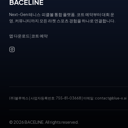
BACELINE
Next-Gen 테니스·피클볼 통합 플랫폼. 코트 예약부터 대회 운
영, 커뮤니티까지 모든 라켓 스포츠 경험을 하나로 연결합니다.
앱 다운로드
|
코트 예약
(주)블루엑스
|
사업자등록번호: 755-81-03668
|
이메일: contact@blue-x.ai
© 2026 BACELINE. All rights reserved.
테니스장 예약, 피클볼 코트 예약, 테니스 대회, 테니스 토너먼트