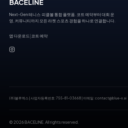
BACELINE
Next-Gen 테니스·피클볼 통합 플랫폼. 코트 예약부터 대회 운
영, 커뮤니티까지 모든 라켓 스포츠 경험을 하나로 연결합니다.
앱 다운로드
|
코트 예약
(주)블루엑스
|
사업자등록번호: 755-81-03668
|
이메일: contact@blue-x.ai
© 2026 BACELINE. All rights reserved.
테니스장 예약, 피클볼 코트 예약, 테니스 대회, 테니스 토너먼트