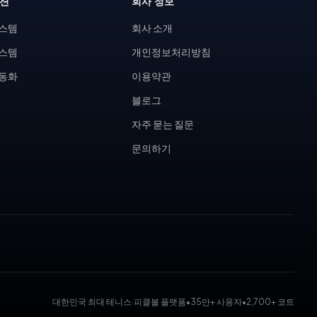
루션
회사 정보
시스템
회사 소개
시스템
개인정보처리방침
자동화
이용약관
블로그
자주 묻는 질문
문의하기
대한민국 최대 테니스·피클볼 플랫폼
•
35만+ 사용자
•
2,700+ 코트
 대회 운영 시스템, 코트 예약 시스템, 무인 테니스장, KDK 대진표