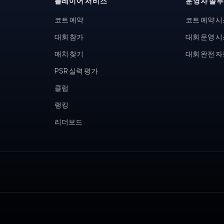
플레이어 서비스
운영자 솔
코트 예약
코트 예약 
대회 참가
대회 운영 
매치 찾기
대회 완전 
PSR 실력 평가
클럽
랭킹
리더보드
, 피클볼 토너먼트, 테니스 동호회, 피클볼 커뮤니티, 테니스장 운영,