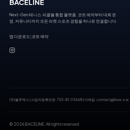
BACELINE
Next-Gen 테니스·피클볼 통합 플랫폼. 코트 예약부터 대회 운
영, 커뮤니티까지 모든 라켓 스포츠 경험을 하나로 연결합니다.
앱 다운로드
|
코트 예약
(주)블루엑스
|
사업자등록번호: 755-81-03668
|
이메일: contact@blue-x.ai
© 2026 BACELINE. All rights reserved.
테니스장 예약, 피클볼 코트 예약, 테니스 대회, 테니스 토너먼트