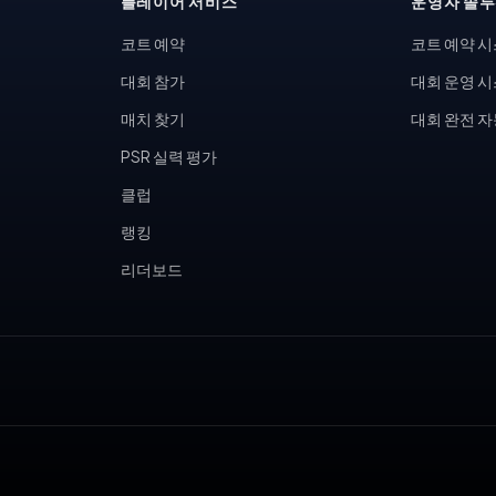
플레이어 서비스
운영자 솔
코트 예약
코트 예약 
대회 참가
대회 운영 
매치 찾기
대회 완전 
PSR 실력 평가
클럽
랭킹
리더보드
, 피클볼 토너먼트, 테니스 동호회, 피클볼 커뮤니티, 테니스장 운영,