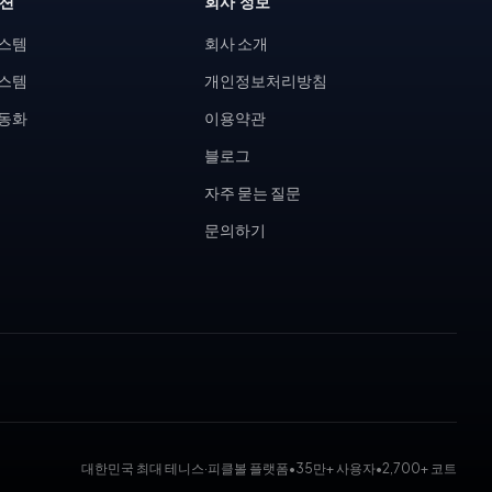
루션
회사 정보
시스템
회사 소개
시스템
개인정보처리방침
자동화
이용약관
블로그
자주 묻는 질문
문의하기
대한민국 최대 테니스·피클볼 플랫폼
•
35만+ 사용자
•
2,700+ 코트
 대회 운영 시스템, 코트 예약 시스템, 무인 테니스장, KDK 대진표