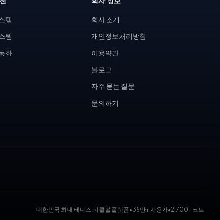
루션
회사 정보
시스템
회사 소개
시스템
개인정보처리방침
자동화
이용약관
블로그
자주 묻는 질문
문의하기
대한민국 최대 테니스·피클볼 플랫폼
•
35만+ 사용자
•
2,700+ 코트
 대회 운영 시스템, 코트 예약 시스템, 무인 테니스장, KDK 대진표