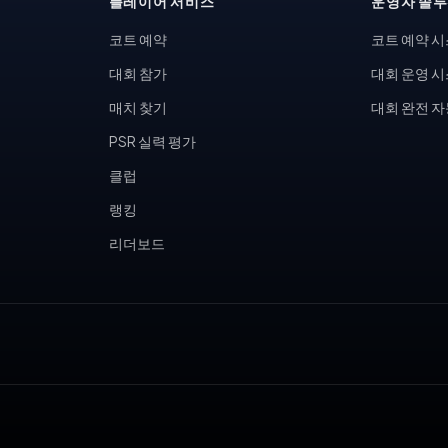
플레이어 서비스
운영자 솔
코트 예약
코트 예약 
대회 참가
대회 운영 
매치 찾기
대회 완전 
PSR 실력 평가
클럽
랭킹
리더보드
, 피클볼 토너먼트, 테니스 동호회, 피클볼 커뮤니티, 테니스장 운영,