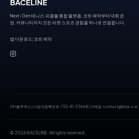
BACELINE
Next-Gen 테니스·피클볼 통합 플랫폼. 코트 예약부터 대회 운
영, 커뮤니티까지 모든 라켓 스포츠 경험을 하나로 연결합니다.
앱 다운로드
|
코트 예약
(주)블루엑스
|
사업자등록번호: 755-81-03668
|
이메일: contact@blue-x.ai
© 2026 BACELINE. All rights reserved.
테니스장 예약, 피클볼 코트 예약, 테니스 대회, 테니스 토너먼트