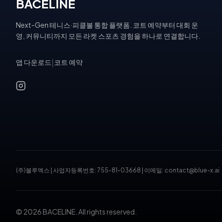
BACELINE
Next-Gen 테니스·피클볼 통합 플랫폼. 코트 예약부터 대회 운
영, 커뮤니티까지 모든 라켓 스포츠 경험을 하나로 연결합니다.
앱 다운로드
|
코트 예약
(주)블루엑스
|
사업자등록번호: 755-81-03668
|
이메일: contact@blue-x.ai
© 2026 BACELINE. All rights reserved.
테니스장 예약, 피클볼 코트 예약, 테니스 대회, 테니스 토너먼트