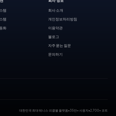
루션
회사 정보
시스템
회사 소개
시스템
개인정보처리방침
자동화
이용약관
블로그
자주 묻는 질문
문의하기
대한민국 최대 테니스·피클볼 플랫폼
•
35만+ 사용자
•
2,700+ 코트
 대회 운영 시스템, 코트 예약 시스템, 무인 테니스장, KDK 대진표