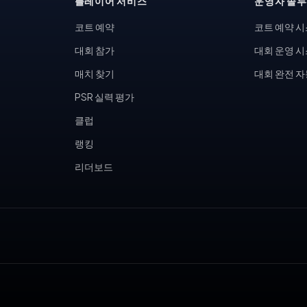
플레이어 서비스
운영자 솔
코트 예약
코트 예약 
대회 참가
대회 운영 
매치 찾기
대회 완전 
PSR 실력 평가
클럽
랭킹
리더보드
, 피클볼 토너먼트, 테니스 동호회, 피클볼 커뮤니티, 테니스장 운영,