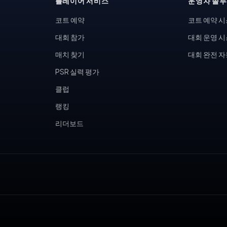
플레이어 서비스
운영자 솔
코트 예약
코트 예약 
대회 참가
대회 운영 
매치 찾기
대회 완전 
PSR 실력 평가
클럽
랭킹
리더보드
, 피클볼 토너먼트, 테니스 동호회, 피클볼 커뮤니티, 테니스장 운영,