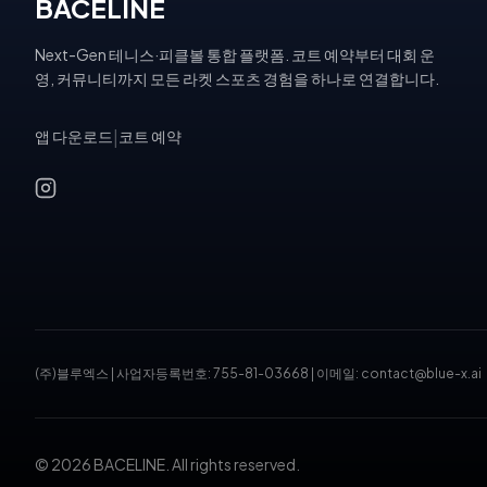
BACELINE
Next-Gen 테니스·피클볼 통합 플랫폼. 코트 예약부터 대회 운
영, 커뮤니티까지 모든 라켓 스포츠 경험을 하나로 연결합니다.
앱 다운로드
|
코트 예약
(주)블루엑스
|
사업자등록번호: 755-81-03668
|
이메일: contact@blue-x.ai
© 2026 BACELINE. All rights reserved.
테니스장 예약, 피클볼 코트 예약, 테니스 대회, 테니스 토너먼트