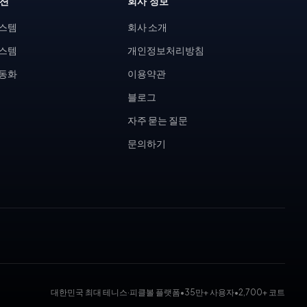
루션
회사 정보
시스템
회사 소개
시스템
개인정보처리방침
자동화
이용약관
블로그
자주 묻는 질문
문의하기
대한민국 최대 테니스·피클볼 플랫폼
•
35만+ 사용자
•
2,700+ 코트
 대회 운영 시스템, 코트 예약 시스템, 무인 테니스장, KDK 대진표