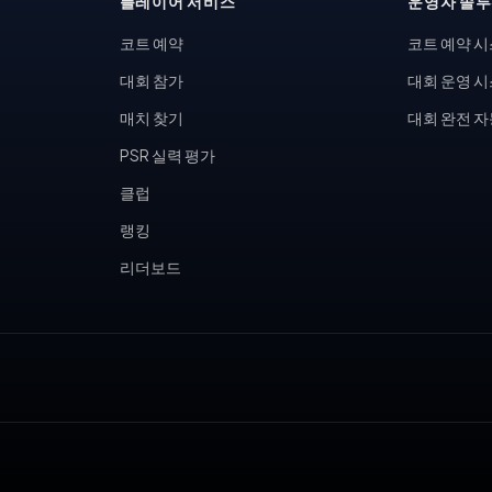
플레이어 서비스
운영자 솔
코트 예약
코트 예약 
대회 참가
대회 운영 
매치 찾기
대회 완전 
PSR 실력 평가
클럽
랭킹
리더보드
, 피클볼 토너먼트, 테니스 동호회, 피클볼 커뮤니티, 테니스장 운영,