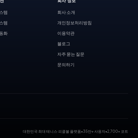
루션
회사 정보
시스템
회사 소개
시스템
개인정보처리방침
자동화
이용약관
블로그
자주 묻는 질문
문의하기
대한민국 최대 테니스·피클볼 플랫폼
•
35만+ 사용자
•
2,700+ 코트
 대회 운영 시스템, 코트 예약 시스템, 무인 테니스장, KDK 대진표