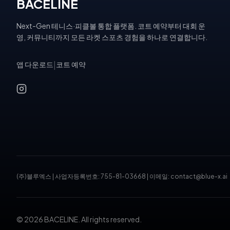
BACELINE
Next-Gen 테니스·피클볼 통합 플랫폼. 코트 예약부터 대회 운
영, 커뮤니티까지 모든 라켓 스포츠 경험을 하나로 연결합니다.
앱 다운로드
|
코트 예약
(주)블루엑스
|
사업자등록번호: 755-81-03668
|
이메일: contact@blue-x.ai
© 2026 BACELINE. All rights reserved.
테니스장 예약, 피클볼 코트 예약, 테니스 대회, 테니스 토너먼트