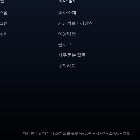
루션
회사 정보
시스템
회사 소개
시스템
개인정보처리방침
자동화
이용약관
블로그
자주 묻는 질문
문의하기
대한민국 최대 테니스·피클볼 플랫폼
•
35만+ 사용자
•
2,700+ 코트
 대회 운영 시스템, 코트 예약 시스템, 무인 테니스장, KDK 대진표