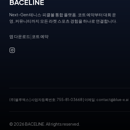
BACELINE
Next-Gen 테니스·피클볼 통합 플랫폼. 코트 예약부터 대회 운
영, 커뮤니티까지 모든 라켓 스포츠 경험을 하나로 연결합니다.
앱 다운로드
|
코트 예약
(주)블루엑스
|
사업자등록번호: 755-81-03668
|
이메일: contact@blue-x.ai
© 2026 BACELINE. All rights reserved.
테니스장 예약, 피클볼 코트 예약, 테니스 대회, 테니스 토너먼트