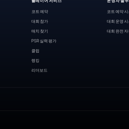
플레이어 서비스
운영자 솔
코트 예약
코트 예약 
대회 참가
대회 운영 
매치 찾기
대회 완전 
PSR 실력 평가
클럽
랭킹
리더보드
, 피클볼 토너먼트, 테니스 동호회, 피클볼 커뮤니티, 테니스장 운영,