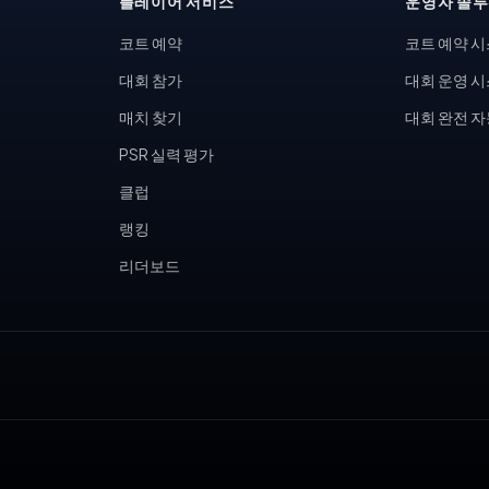
플레이어 서비스
운영자 솔
코트 예약
코트 예약 
대회 참가
대회 운영 
매치 찾기
대회 완전 
PSR 실력 평가
클럽
랭킹
리더보드
, 피클볼 토너먼트, 테니스 동호회, 피클볼 커뮤니티, 테니스장 운영,