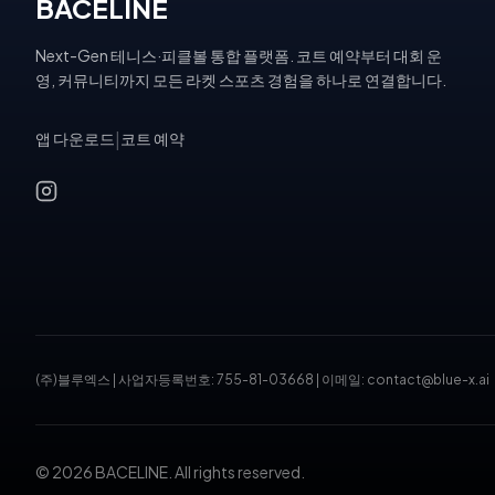
BACELINE
Next-Gen 테니스·피클볼 통합 플랫폼. 코트 예약부터 대회 운
영, 커뮤니티까지 모든 라켓 스포츠 경험을 하나로 연결합니다.
앱 다운로드
|
코트 예약
(주)블루엑스
|
사업자등록번호: 755-81-03668
|
이메일: contact@blue-x.ai
© 2026 BACELINE. All rights reserved.
테니스장 예약, 피클볼 코트 예약, 테니스 대회, 테니스 토너먼트