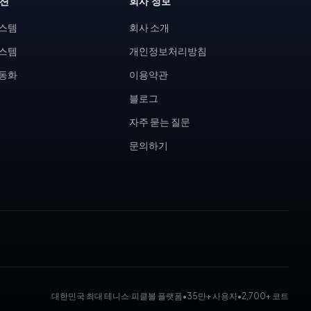
루션
회사 정보
시스템
회사 소개
시스템
개인정보처리방침
자동화
이용약관
블로그
자주 묻는 질문
문의하기
대한민국 최대 테니스·피클볼 플랫폼
•
35만+ 사용자
•
2,700+ 코트
 대회 운영 시스템, 코트 예약 시스템, 무인 테니스장, KDK 대진표