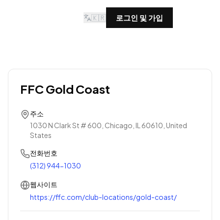
🇰🇷
로그인 및 가입
FFC Gold Coast
주소
1030 N Clark St # 600, Chicago, IL 60610, United
States
전화번호
(312) 944-1030
웹사이트
https://ffc.com/club-locations/gold-coast/