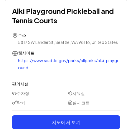
Alki Playground Pickleball and
Tennis Courts
주소
5817 SW Lander St, Seattle, WA 98116, United States
웹사이트
https://www.seattle.gov/parks/allparks/alki-playgr
ound
편의시설
주차장
샤워실
락커
실내 코트
지도에서 보기