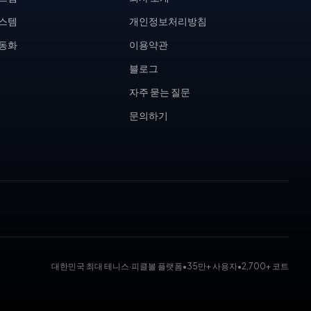
시스템
개인정보처리방침
자동화
이용약관
블로그
자주 묻는 질문
문의하기
대한민국 최대 테니스·피클볼 플랫폼
•
35만+ 사용자
•
2,700+ 코트
 대회 운영 시스템, 코트 예약 시스템, 무인 테니스장, KDK 대진표