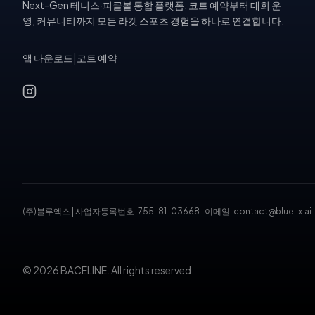
Next-Gen 테니스·피클볼 통합 플랫폼. 코트 예약부터 대회 운
영, 커뮤니티까지 모든 라켓 스포츠 경험을 하나로 연결합니다.
앱 다운로드
|
코트 예약
(주)블루엑스
|
사업자등록번호: 755-81-03668
|
이메일: contact@blue-x.ai
© 2026 BACELINE. All rights reserved.
테니스장 예약, 피클볼 코트 예약, 테니스 대회, 테니스 토너먼트