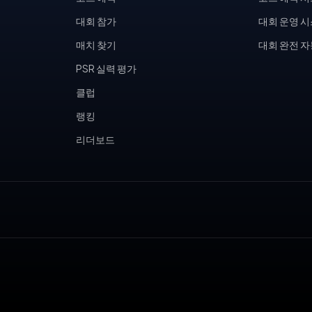
대회 참가
대회 운영 
매치 찾기
대회 완전 
PSR 실력 평가
클럽
랭킹
리더보드
, 피클볼 토너먼트, 테니스 동호회, 피클볼 커뮤니티, 테니스장 운영,