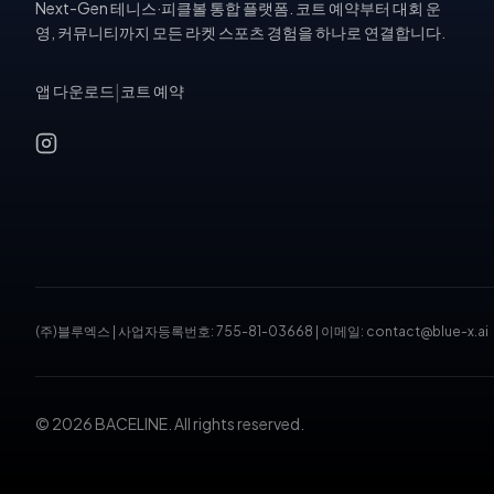
Next-Gen 테니스·피클볼 통합 플랫폼. 코트 예약부터 대회 운
영, 커뮤니티까지 모든 라켓 스포츠 경험을 하나로 연결합니다.
앱 다운로드
|
코트 예약
(주)블루엑스
|
사업자등록번호: 755-81-03668
|
이메일: contact@blue-x.ai
© 2026 BACELINE. All rights reserved.
테니스장 예약, 피클볼 코트 예약, 테니스 대회, 테니스 토너먼트