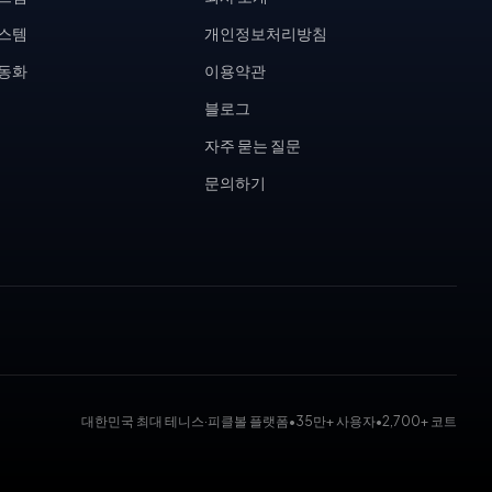
시스템
개인정보처리방침
자동화
이용약관
블로그
자주 묻는 질문
문의하기
대한민국 최대 테니스·피클볼 플랫폼
•
35만+ 사용자
•
2,700+ 코트
 대회 운영 시스템, 코트 예약 시스템, 무인 테니스장, KDK 대진표