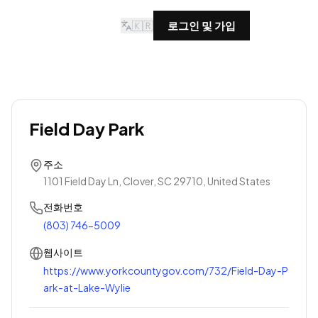
🇰🇷
로그인 및 가입
Field Day Park
주소
1101 Field Day Ln, Clover, SC 29710, United States
전화번호
(803) 746-5009
웹사이트
https://www.yorkcountygov.com/732/Field-Day-P
ark-at-Lake-Wylie