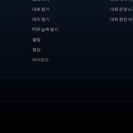
대회 참가
대회 운영 
매치 찾기
대회 완전 
PSR 실력 평가
클럽
랭킹
리더보드
, 피클볼 토너먼트, 테니스 동호회, 피클볼 커뮤니티, 테니스장 운영,