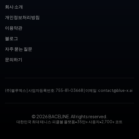
회사 소개
개인정보처리방침
이용약관
블로그
자주 묻는 질문
문의하기
(주)블루엑스
|
사업자등록번호: 755-81-03668
|
이메일: contact@blue-x.ai
© 2026 BACELINE. All rights reserved.
대한민국 최대 테니스·피클볼 플랫폼
•
35만+ 사용자
•
2,700+ 코트
테니스장 예약, 피클볼 코트 예약, 테니스 대회, 테니스 토너먼트,