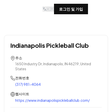
🇰🇷
로그인 및 가입
Indianapolis Pickleball Club
주소
1650 Industry Dr, Indianapolis, IN 46219, United
States
전화번호
(317) 981-4064
웹사이트
https://www.indianapolispickleballclub.com/