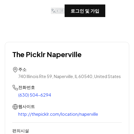
🇰🇷
로그인 및 가입
The Picklr Naperville
주소
740 Illinois Rte 59, Naperville, IL 60540, United States
전화번호
(630) 504-6294
웹사이트
http://thepicklr.com/location/naperville
편의시설