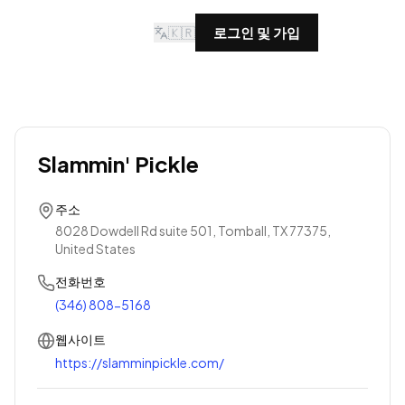
🇰🇷
로그인 및 가입
Slammin' Pickle
주소
8028 Dowdell Rd suite 501, Tomball, TX 77375,
United States
전화번호
(346) 808-5168
웹사이트
https://slamminpickle.com/