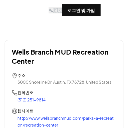
🇰🇷
로그인 및 가입
Wells Branch MUD Recreation
Center
주소
3000 Shoreline Dr, Austin, TX 78728, United States
전화번호
(512) 251-9814
웹사이트
http://www.wellsbranchmud.com/parks-a-recreati
on/recreation-center