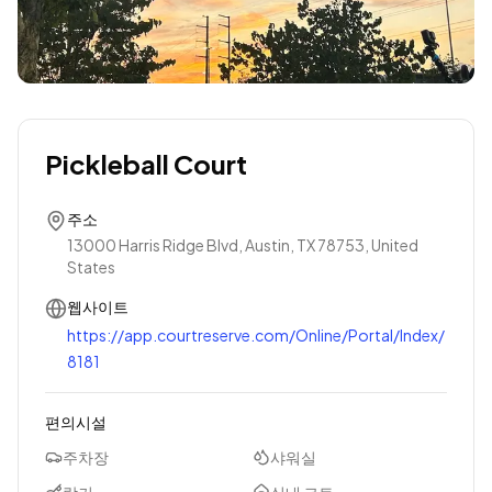
Pickleball Court
주소
13000 Harris Ridge Blvd, Austin, TX 78753, United
States
웹사이트
https://app.courtreserve.com/Online/Portal/Index/
8181
편의시설
주차장
샤워실