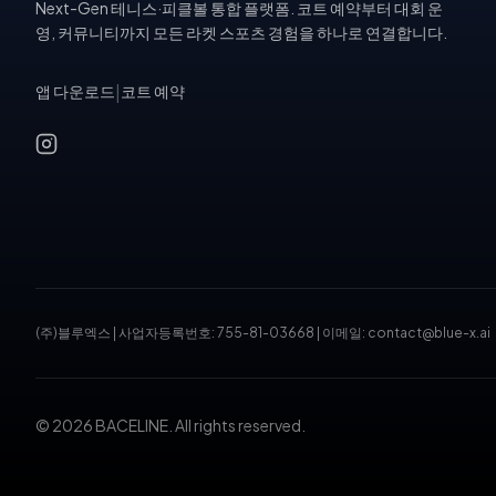
Next-Gen 테니스·피클볼 통합 플랫폼. 코트 예약부터 대회 운
영, 커뮤니티까지 모든 라켓 스포츠 경험을 하나로 연결합니다.
앱 다운로드
|
코트 예약
(주)블루엑스
|
사업자등록번호: 755-81-03668
|
이메일: contact@blue-x.ai
© 2026 BACELINE. All rights reserved.
테니스장 예약, 피클볼 코트 예약, 테니스 대회, 테니스 토너먼트