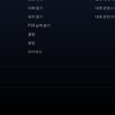
대회 참가
대회 운영 
매치 찾기
대회 완전 
PSR 실력 평가
클럽
랭킹
리더보드
, 피클볼 토너먼트, 테니스 동호회, 피클볼 커뮤니티, 테니스장 운영,