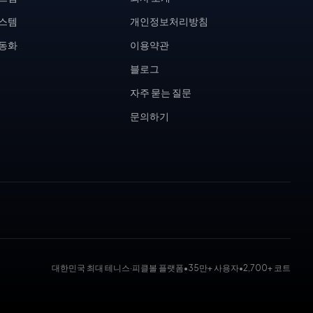
시스템
개인정보처리방침
자동화
이용약관
블로그
자주 묻는 질문
문의하기
대한민국 최대 테니스·피클볼 플랫폼
•
35만+ 사용자
•
2,700+ 코트
 대회 운영 시스템, 코트 예약 시스템, 무인 테니스장, KDK 대진표