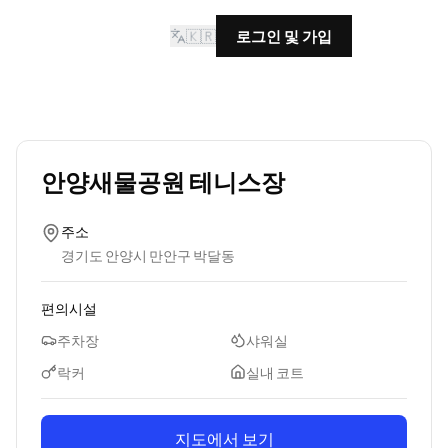
🇰🇷
로그인 및 가입
안양새물공원 테니스장
주소
경기도 안양시 만안구 박달동
편의시설
주차장
샤워실
락커
실내 코트
지도에서 보기