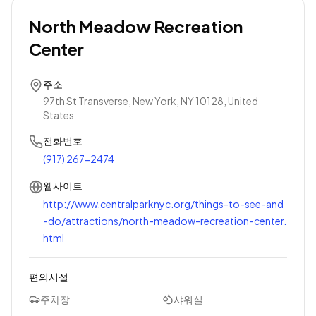
North Meadow Recreation
Center
주소
97th St Transverse, New York, NY 10128, United
States
전화번호
(917) 267-2474
웹사이트
http://www.centralparknyc.org/things-to-see-and
-do/attractions/north-meadow-recreation-center.
html
편의시설
주차장
샤워실