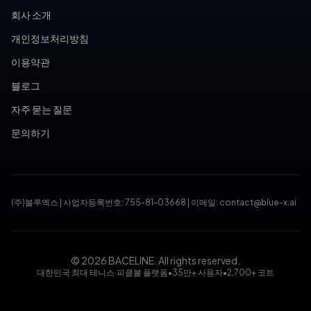
회사 소개
개인정보처리방침
이용약관
블로그
자주 묻는 질문
문의하기
(주)블루엑스
|
사업자등록번호: 755-81-03668
|
이메일: contact@blue-x.ai
© 2026 BACELINE. All rights reserved.
대한민국 최대 테니스·피클볼 플랫폼
•
35만+ 사용자
•
2,700+ 코트
테니스장 예약, 피클볼 코트 예약, 테니스 대회, 테니스 토너먼트,