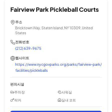
Fairview Park Pickleball Courts
주소
Bricktown Way, Staten Island, NY 10309, United
States
전화번호
(212) 639-9675
웹사이트
https://www.nycgovparks.org/parks/fairview-park/
facilities/pickleballs
편의시설
주차장
샤워실
락커
실내 코트