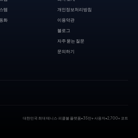
시스템
개인정보처리방침
자동화
이용약관
블로그
자주 묻는 질문
문의하기
대한민국 최대 테니스·피클볼 플랫폼
•
35만+ 사용자
•
2,700+ 코트
 대회 운영 시스템, 코트 예약 시스템, 무인 테니스장, KDK 대진표