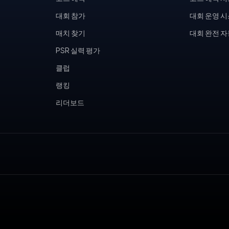
대회 참가
대회 운영 
매치 찾기
대회 완전 
PSR 실력 평가
클럽
랭킹
리더보드
, 피클볼 토너먼트, 테니스 동호회, 피클볼 커뮤니티, 테니스장 운영,