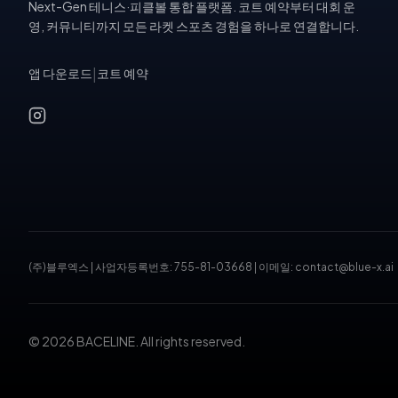
Next-Gen 테니스·피클볼 통합 플랫폼. 코트 예약부터 대회 운
영, 커뮤니티까지 모든 라켓 스포츠 경험을 하나로 연결합니다.
앱 다운로드
|
코트 예약
(주)블루엑스
|
사업자등록번호: 755-81-03668
|
이메일: contact@blue-x.ai
© 2026 BACELINE. All rights reserved.
테니스장 예약, 피클볼 코트 예약, 테니스 대회, 테니스 토너먼트